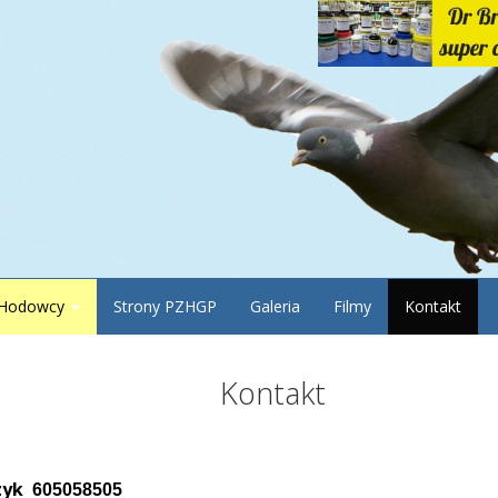
Hodowcy
Strony PZHGP
Galeria
Filmy
Kontakt
Kontakt
czyk
605058505