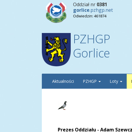
Oddział nr
0381
gorlice
.pzhgp.net
Odwiedzin: 461874
PZHGP
Gorlice
Aktualności
PZHGP
Loty
Prezes Oddziału - Adam Szew