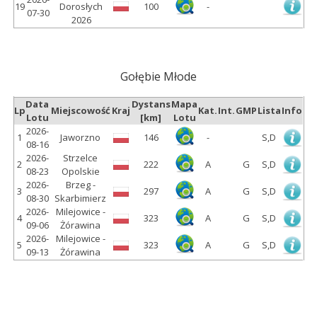
19
Dorosłych
100
-
07-30
2026
Gołębie Młode
Data
Dystans
Mapa
Lp
Miejscowość
Kraj
Kat.
Int.
GMP
Lista
Info
Lotu
[km]
Lotu
2026-
1
Jaworzno
146
-
S,D
08-16
2026-
Strzelce
2
222
A
G
S,D
08-23
Opolskie
2026-
Brzeg -
3
297
A
G
S,D
08-30
Skarbimierz
2026-
Milejowice -
4
323
A
G
S,D
09-06
Żórawina
2026-
Milejowice -
5
323
A
G
S,D
09-13
Żórawina