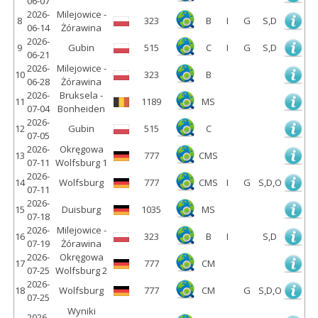
06-07
2026-
Milejowice -
8
323
B
I
G
S,D
06-14
Żórawina
2026-
9
Gubin
515
C
I
G
S,D
06-21
2026-
Milejowice -
10
323
B
06-28
Żórawina
2026-
Bruksela -
11
1189
MS
07-04
Bonheiden
2026-
12
Gubin
515
C
07-05
2026-
Okręgowa
13
777
CMS
07-11
Wolfsburg 1
2026-
14
Wolfsburg
777
CMS
I
G
S,D,O
07-11
2026-
15
Duisburg
1035
MS
07-18
2026-
Milejowice -
16
323
B
I
S,D
07-19
Żórawina
2026-
Okręgowa
17
777
CM
07-25
Wolfsburg 2
2026-
18
Wolfsburg
777
CM
G
S,D,O
07-25
Wyniki
2026-