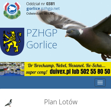
Oddział nr
0381
gorlice
.pzhgp.net
Odwiedzin: 461780
PZHGP
Gorlice
Toggle
naviga
Plan Lotów