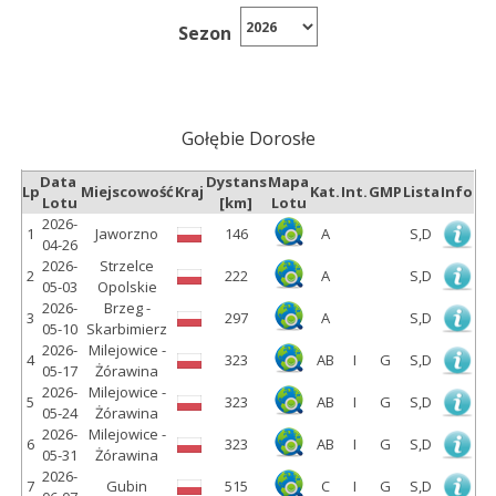
Sezon
Gołębie Dorosłe
Data
Dystans
Mapa
Lp
Miejscowość
Kraj
Kat.
Int.
GMP
Lista
Info
Lotu
[km]
Lotu
2026-
1
Jaworzno
146
A
S,D
04-26
2026-
Strzelce
2
222
A
S,D
05-03
Opolskie
2026-
Brzeg -
3
297
A
S,D
05-10
Skarbimierz
2026-
Milejowice -
4
323
AB
I
G
S,D
05-17
Żórawina
2026-
Milejowice -
5
323
AB
I
G
S,D
05-24
Żórawina
2026-
Milejowice -
6
323
AB
I
G
S,D
05-31
Żórawina
2026-
7
Gubin
515
C
I
G
S,D